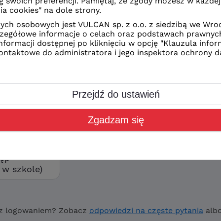
z Ciebie sposób logowania
CAN
kolne
orzyć swoje konto wybierz
ostęp”
tęp
w szkole)
z logowaniem? Zobacz
odpowiedzi na częste pytania
alb