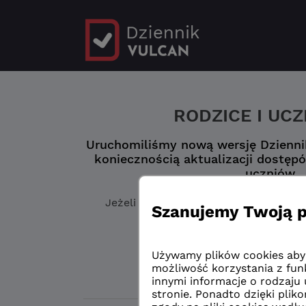
RODZICE I UC
Uruchomiliśmy nową wersję Dziennik
koniecznością aktualizacji dostępó
uczniów.
Jeżeli jeszcze
nie masz zaktualizowa
„Logowanie przed 
Logowanie przed 