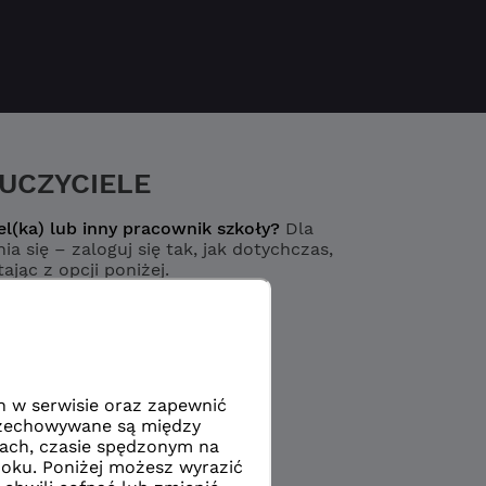
UCZYCIELE
el(ka) lub inny pracownik szkoły?
Dla
ia się – zaloguj się tak, jak dotychczas,
ając z opcji poniżej.
Logowanie
yciel / pracownik