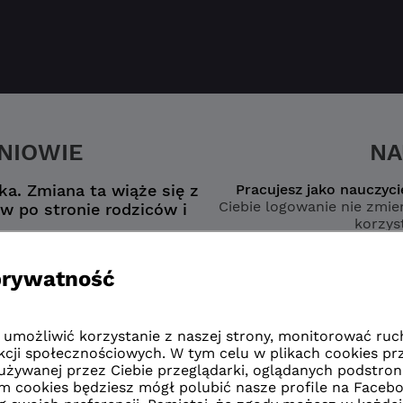
ZNIOWIE
NA
a. Zmiana ta wiąże się z
Pracujesz jako nauczyci
Ciebie logowanie nie zmien
w po stronie rodziców i
korzyst
nego konta
wybierz opcję
zmianą”
naucz
zmianą