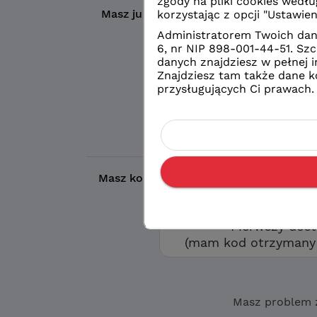
Masz już konto?
Wybierz wybrany prze
Logowanie
konto eduVUL
Logowanie
zwykłe konto sz
Masz kod otrzymany w szkole?
Aby utw
opcję „Pierwszy d
Pierwszy dos
(mam kod otrzymany 
Masz problem 