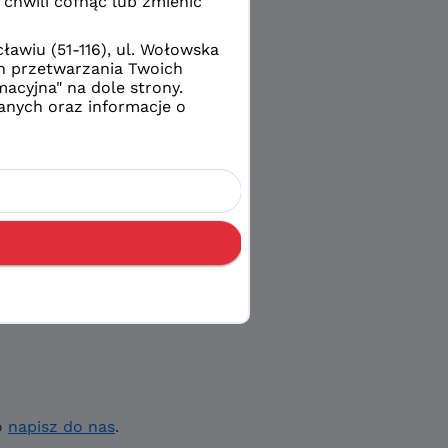
o
napisz do nas
.