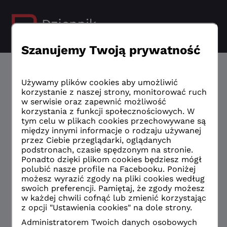
RODZICE I UCZNIOWIE
Uruchomiliśmy nową wersję Dziennika.
Zmiana ta wiąże się z koniecznością
aktualizacji dostępów po stronie rodziców i
uczniów.
Jeżeli jeszcze
nie masz zaktualizowanego
konta
wybierz opcję „Logowanie przed zmianą”
Logowanie przed zmianą