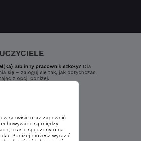
UCZYCIELE
el(ka) lub inny pracownik szkoły?
Dla
ia się – zaloguj się tak, jak dotychczas,
ając z opcji poniżej.
Logowanie
yciel / pracownik