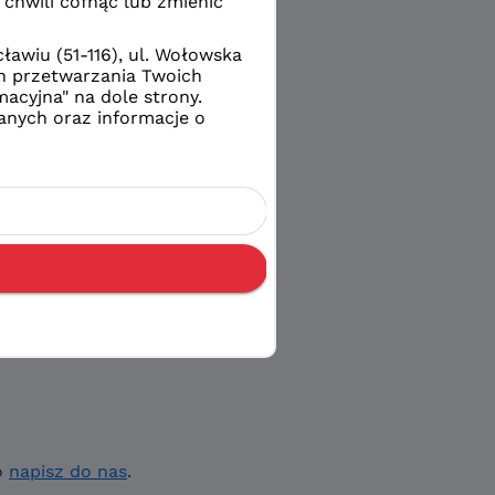
o
napisz do nas
.