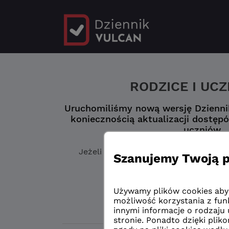
RODZICE I UC
Uruchomiliśmy nową wersję Dziennik
koniecznością aktualizacji dostępó
uczniów.
Jeżeli jeszcze
nie masz zaktualizowa
„Logowanie przed 
Logowanie przed 