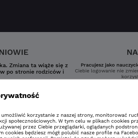
ZNIOWIE
NA
a. Zmiana ta wiąże się z
Pracujesz jako nauczyci
Ciebie logowanie nie zmien
w po stronie rodziców i
korzyst
nego konta
wybierz opcję
zmianą”
naucz
zmianą