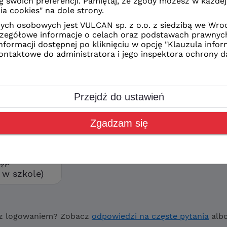
z Ciebie sposób logowania
CAN
kolne
orzyć swoje konto wybierz
ostęp”
tęp
w szkole)
z logowaniem? Zobacz
odpowiedzi na częste pytania
alb