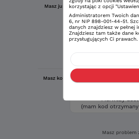
Masz już konto?
Wybierz wybrany prze
Logowanie
konto eduVUL
Logowanie
zwykłe konto sz
Masz kod otrzymany w szkole?
Aby utw
opcję „Pierwszy d
Pierwszy dos
(mam kod otrzymany 
Masz problem 