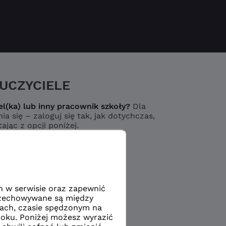
UCZYCIELE
el(ka) lub inny pracownik szkoły?
Dla
ia się – zaloguj się tak, jak dotychczas,
ając z opcji poniżej.
Logowanie
yciel / pracownik