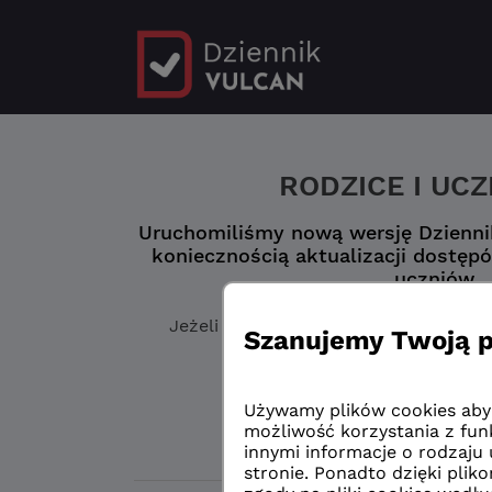
RODZICE I UC
Uruchomiliśmy nową wersję Dziennik
koniecznością aktualizacji dostępó
uczniów.
Jeżeli jeszcze
nie masz zaktualizowa
„Logowanie przed 
Logowanie przed 