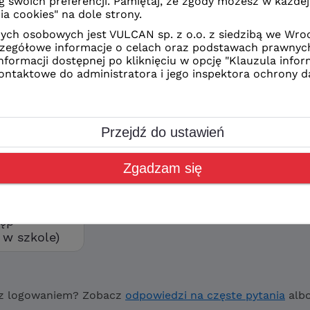
z Ciebie sposób logowania
CAN
kolne
orzyć swoje konto wybierz
ostęp”
tęp
w szkole)
z logowaniem? Zobacz
odpowiedzi na częste pytania
alb