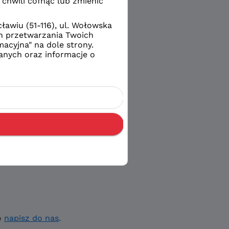
o
napisz do nas
.