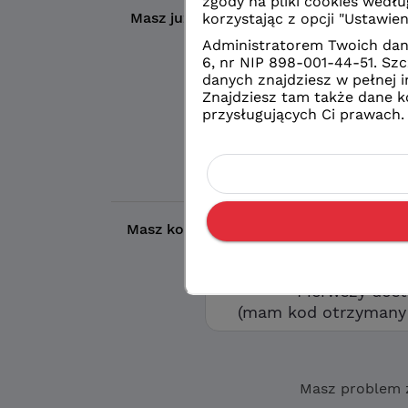
Masz już konto?
Wybierz wybrany prze
Logowanie
konto eduVUL
Logowanie
zwykłe konto sz
Masz kod otrzymany w szkole?
Aby utw
opcję „Pierwszy d
Pierwszy dos
(mam kod otrzymany 
Masz problem 