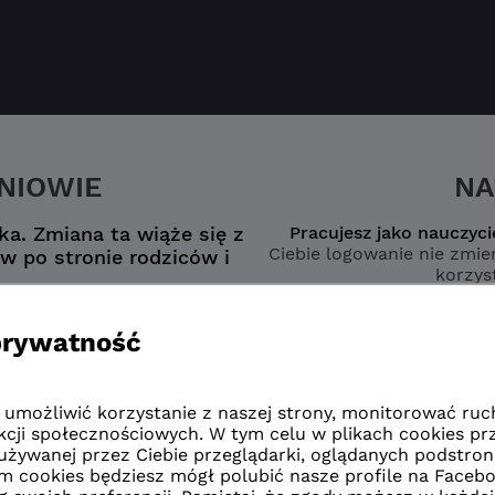
ZNIOWIE
NA
a. Zmiana ta wiąże się z
Pracujesz jako nauczyci
Ciebie logowanie nie zmien
w po stronie rodziców i
korzyst
nego konta
wybierz opcję
zmianą”
naucz
zmianą