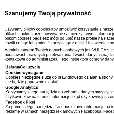
Szanujemy Twoją prywatność
Używamy plików cookies aby umożliwić korzystanie z naszej
plikach cookies przechowywane są między innymi informacje
plikom cookies będziesz mógł polubić nasze profile na Face
chwili cofnąć lub zmienić korzystając z opcji "Ustawienia coo
Administratorem Twoich danych osobowych jest VULCAN sp. z
podstawach prawnych przetwarzania Twoich danych znajdziesz
kontaktowe do administratora i jego inspektora ochrony dan
Usługa/Cel użycia
Cookies wymagane
Cookies niezbędne służą do prawidłowego działania strony 
nie będzie poprawnie działać.
Google Analytics
Korzystamy z tego narzędzia do zebrania danych statystyczny
użytkowników na stronie, informacje skąd użytkownicy przeszli
Facebook Pixel
Za pomocą tego narzędzia Facebook zbiera informacje na te
reklamę w ramach narzędzi reklamowych Facebooka. Facebo