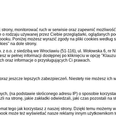
 strony, monitorować ruch w serwisie oraz zapewnić możliwość 
 o rodzaju używanej przez Ciebie przeglądarki, oglądanych po
booku. Poniżej możesz wyrazić zgody na pliki cookies według s
kies" na dole strony.
 o.o. z siedzibą we Wrocławiu (51-116), ul. Wołowska 6, nr N
 w pełnej informacji dostępnej po kliknięciu w opcję "Klauzul
ych oraz informacje o przysługujących Ci prawach.
oraz jeszcze lepszych zabezpieczeń. Niestety nie możesz ich w
ch, (na podstawie skróconego adresu IP) o sposobie korzystania
 na stronę, jakie zakładki odwiedzali, jaki czas pozostali na st
mat tego jak korzystasz z naszej strony. Dzięki temu możemy 
ok może też wyświetlać nasze reklamy innym użytkownikom teg