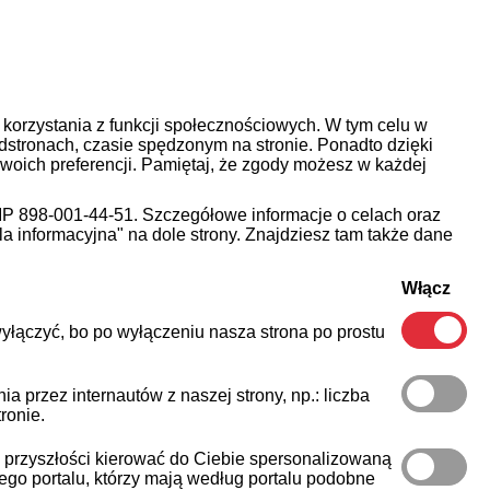
korzystania z funkcji społecznościowych. W tym celu w
dstronach, czasie spędzonym na stronie. Ponadto dzięki
woich preferencji. Pamiętaj, że zgody możesz w każdej
IP 898-001-44-51. Szczegółowe informacje o celach oraz
a informacyjna" na dole strony. Znajdziesz tam także dane
Włącz
yłączyć, bo po wyłączeniu nasza strona po prostu
 przez internautów z naszej strony, np.: liczba
ronie.
w przyszłości kierować do Ciebie spersonalizowaną
o portalu, którzy mają według portalu podobne