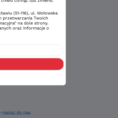
o
napisz do nas
.