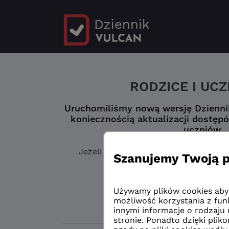
RODZICE I UC
Uruchomiliśmy nową wersję Dziennik
koniecznością aktualizacji dostępó
uczniów.
Jeżeli jeszcze
nie masz zaktualizowa
„Logowanie przed 
Logowanie przed 