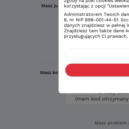
Masz już konto?
Wybierz wybrany prze
Logowanie
konto eduVUL
Logowanie
zwykłe konto sz
Masz kod otrzymany w szkole?
Aby utw
opcję „Pierwszy d
Pierwszy dos
(mam kod otrzymany 
Masz problem 