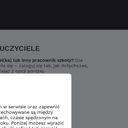
UCZYCIELE
el(ka) lub inny pracownik szkoły?
Dla
ia się – zaloguj się tak, jak dotychczas,
ając z opcji poniżej.
Logowanie
yciel / pracownik