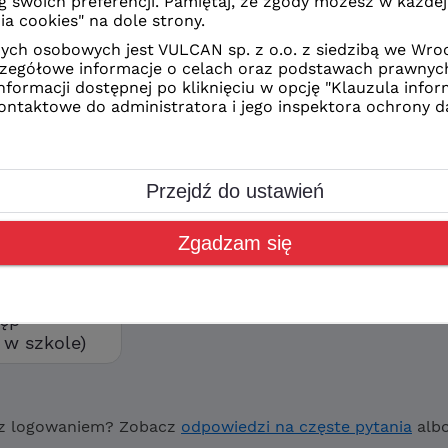
z Ciebie sposób logowania
CAN
kolne
orzyć swoje konto wybierz
ostęp”
tęp
w szkole)
z logowaniem? Zobacz
odpowiedzi na częste pytania
alb