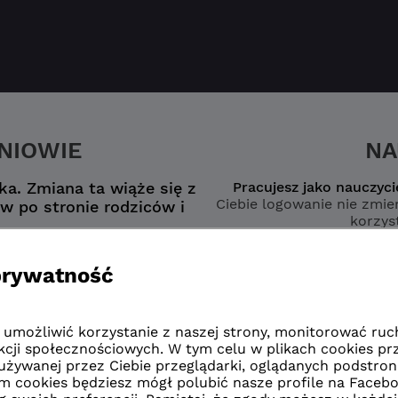
ZNIOWIE
NA
a. Zmiana ta wiąże się z
Pracujesz jako nauczyci
Ciebie logowanie nie zmien
w po stronie rodziców i
korzyst
nego konta
wybierz opcję
zmianą”
naucz
zmianą