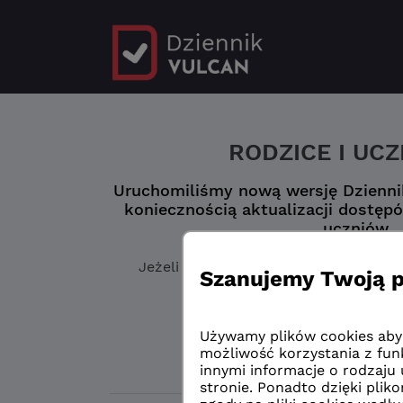
RODZICE I UC
Uruchomiliśmy nową wersję Dziennik
koniecznością aktualizacji dostępó
uczniów.
Jeżeli jeszcze
nie masz zaktualizowa
„Logowanie przed 
Logowanie przed 