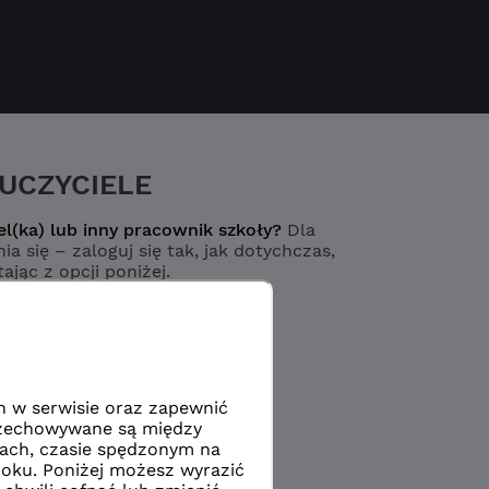
UCZYCIELE
el(ka) lub inny pracownik szkoły?
Dla
ia się – zaloguj się tak, jak dotychczas,
ając z opcji poniżej.
Logowanie
yciel / pracownik