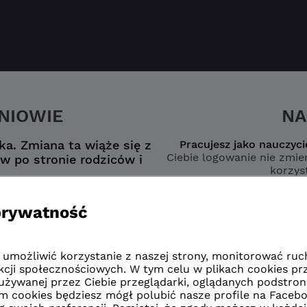
ZNIOWIE
NA
a. Zmiana ta wiąże się z
Pracujesz jako nauczyci
Ciebie logowanie nie zmien
w po stronie rodziców i
korzyst
nego konta
wybierz opcję
zmianą”
naucz
zmianą