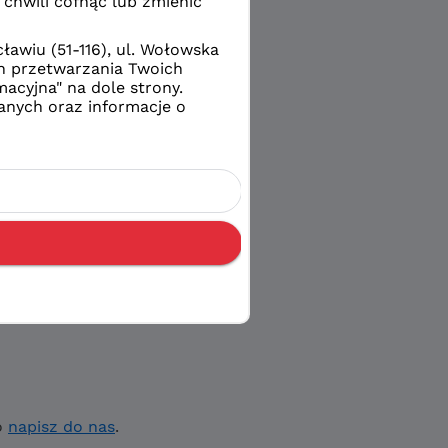
o
napisz do nas
.