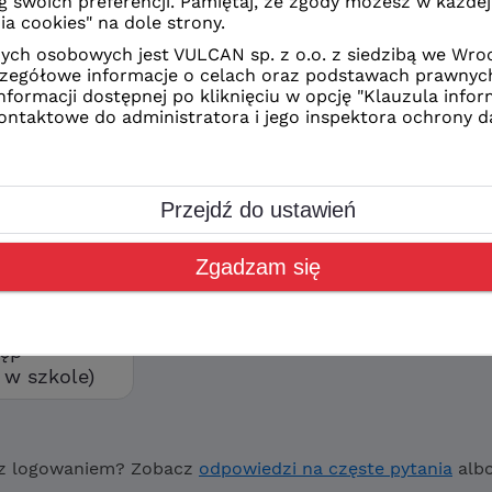
z Ciebie sposób logowania
CAN
kolne
orzyć swoje konto wybierz
ostęp”
tęp
w szkole)
z logowaniem? Zobacz
odpowiedzi na częste pytania
alb