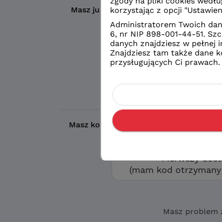
Masz już konto?
Wybierz wybrany prze
Logowanie
konto eduVUL
Logowanie
zwykłe konto sz
Masz kod otrzymany w szkole?
Aby utw
opcję „Pierwszy d
Pierwszy dos
(mam kod otrzymany 
Masz problem 