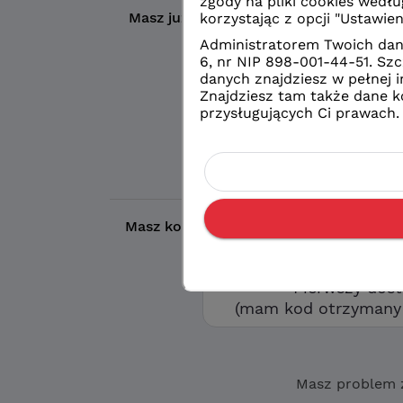
Masz już konto?
Wybierz wybrany prze
Logowanie
konto eduVUL
Logowanie
zwykłe konto sz
Masz kod otrzymany w szkole?
Aby utw
opcję „Pierwszy d
Pierwszy dos
(mam kod otrzymany 
Masz problem 