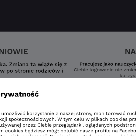
ZNIOWIE
NA
a. Zmiana ta wiąże się z
Pracujesz jako nauczyci
Ciebie logowanie nie zmien
w po stronie rodziców i
korzyst
nego konta
wybierz opcję
zmianą”
naucz
zmianą