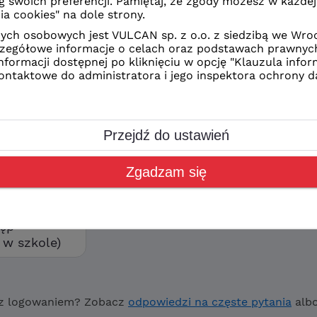
z Ciebie sposób logowania
CAN
kolne
orzyć swoje konto wybierz
ostęp”
tęp
w szkole)
z logowaniem? Zobacz
odpowiedzi na częste pytania
alb