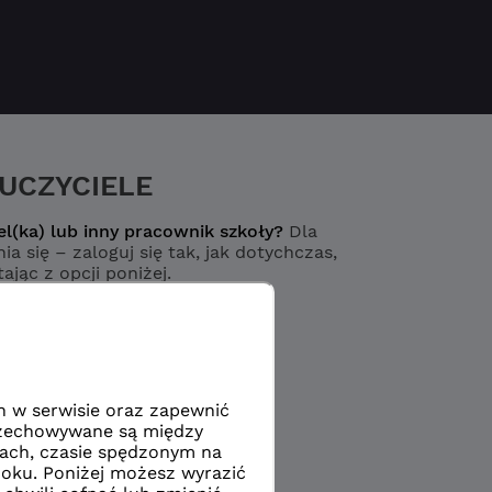
UCZYCIELE
el(ka) lub inny pracownik szkoły?
Dla
ia się – zaloguj się tak, jak dotychczas,
ając z opcji poniżej.
Logowanie
yciel / pracownik