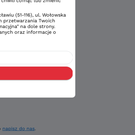
o
napisz do nas
.