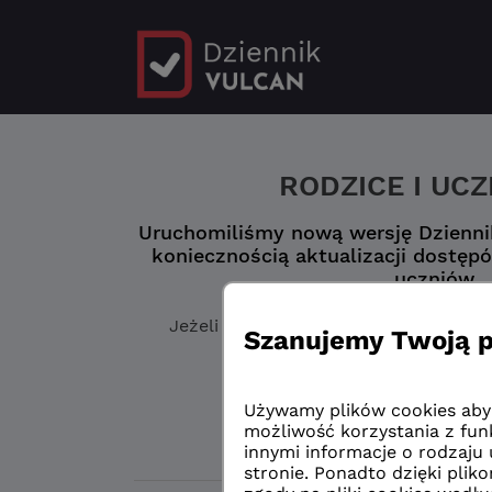
RODZICE I UC
Uruchomiliśmy nową wersję Dziennik
koniecznością aktualizacji dostępó
uczniów.
Jeżeli jeszcze
nie masz zaktualizowa
„Logowanie przed 
Logowanie przed 