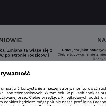
ZNIOWIE
NA
a. Zmiana ta wiąże się z
Pracujesz jako nauczyci
Ciebie logowanie nie zmien
w po stronie rodziców i
korzyst
nego konta
wybierz opcję
zmianą”
naucz
zmianą