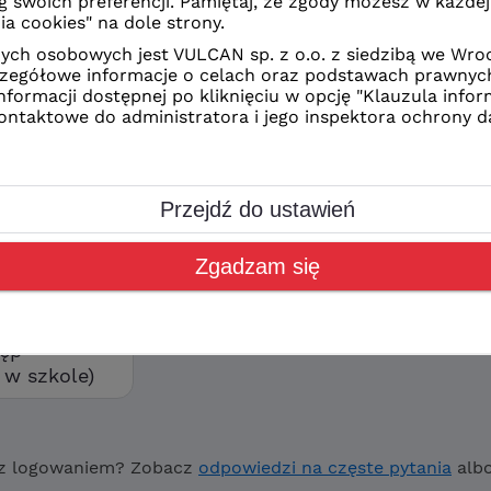
z Ciebie sposób logowania
CAN
kolne
orzyć swoje konto wybierz
ostęp”
tęp
w szkole)
z logowaniem? Zobacz
odpowiedzi na częste pytania
alb