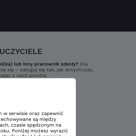
UCZYCIELE
el(ka) lub inny pracownik szkoły?
Dla
ia się – zaloguj się tak, jak dotychczas,
ając z opcji poniżej.
Logowanie
yciel / pracownik