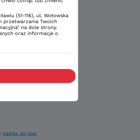
o
napisz do nas
.