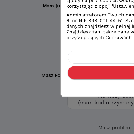
Masz już konto?
Wybierz wybrany prze
Logowanie
konto eduVUL
Logowanie
zwykłe konto sz
Masz kod otrzymany w szkole?
Aby utw
opcję „Pierwszy d
Pierwszy dos
(mam kod otrzymany 
Masz problem 