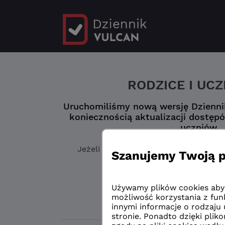
RODZICE I UC
Uruchomiliśmy nową wersję Dziennik
koniecznością aktualizacji dostępó
uczniów.
Jeżeli jeszcze
nie masz zaktualizowa
„Logowanie przed 
Logowanie przed 