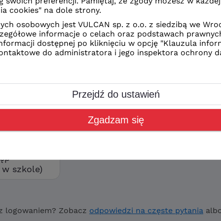
z Ciebie sposób logowania
CAN
kolne
orzyć swoje konto wybierz
ostęp”
tęp
w szkole)
z logowaniem? Zobacz
odpowiedzi na częste pytania
alb