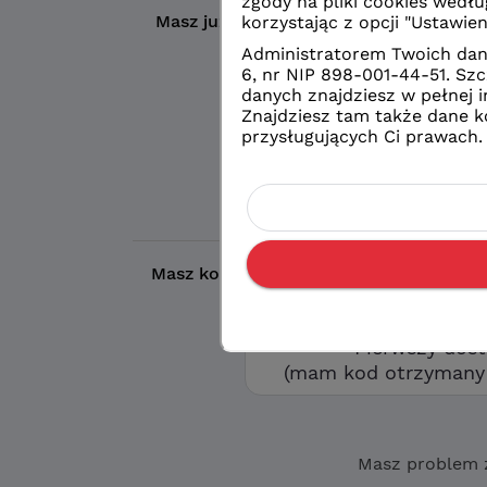
Masz już konto?
Wybierz wybrany prze
Logowanie
konto eduVUL
Logowanie
zwykłe konto sz
Masz kod otrzymany w szkole?
Aby utw
opcję „Pierwszy d
Pierwszy dos
(mam kod otrzymany 
Masz problem 