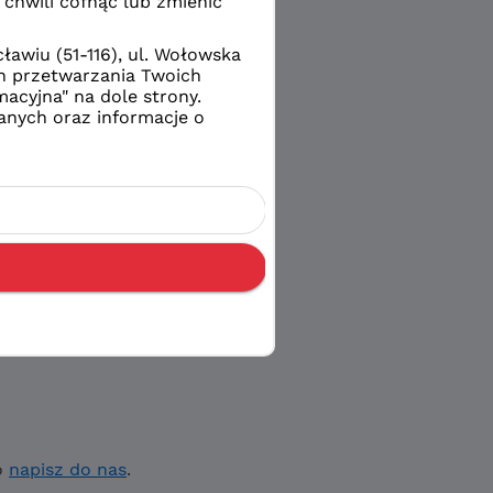
o
napisz do nas
.