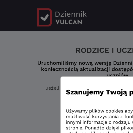
RODZICE I UC
Uruchomiliśmy nową wersję Dziennik
koniecznością aktualizacji dostępó
uczniów.
Jeżeli jeszcze
nie masz zaktualizowa
„Logowanie przed 
Logowanie przed 