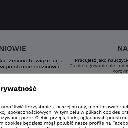
ZNIOWIE
NA
a. Zmiana ta wiąże się z
Pracujesz jako nauczyci
Ciebie logowanie nie zmien
w po stronie rodziców i
korzyst
nego konta
wybierz opcję
zmianą”
naucz
zmianą