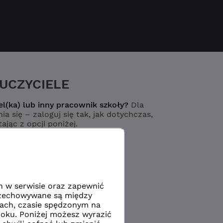
UCZYCIELE
el(ka) lub inny pracownik szkoły?
Dla
ia się – zaloguj się tak, jak dotychczas,
ając z opcji poniżej.
Logowanie
yciel / pracownik